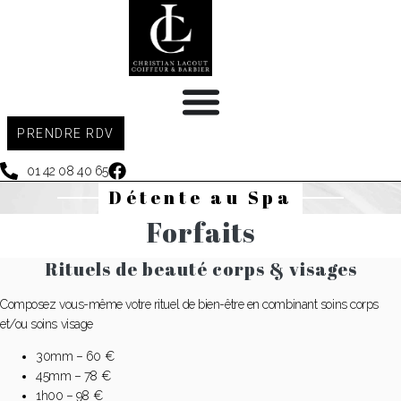
Aller
au
contenu
PRENDRE RDV
01 42 08 40 65
Détente au Spa
Forfaits
Rituels de beauté corps & visages
Composez vous-même votre rituel de bien-être en combinant soins corps
et/ou soins visage
30mm – 60 €
45mm – 78 €
1h00 – 98 €