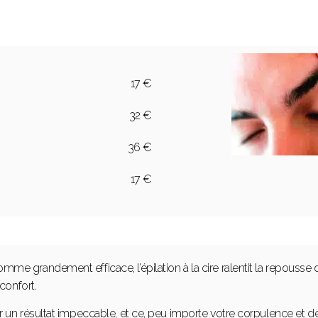
17 €
32 €
36 €
17 €
e grandement efficace, l’épilation à la cire ralentit la repousse 
confort.
r un résultat impeccable, et ce, peu importe votre corpulence et 