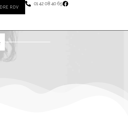
01 42 08 40 65
DRE RDV
é